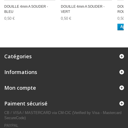
DOUILLE 4mm A SOUDER -
DOUILLE 4mm A SOUDER -
DOUIL
BLEU
VERT
ROUG
0,50 €
0,50 €
0,50 €
Ajou
Catégories
Informations
Mon compte
Paiment sécurisé
CB / VISA / MASTERCARD via CM-CIC (Verified by Visa - Mastercard
SecureCode)
PAYPAL