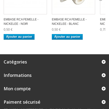
EMBASE RCA FEMELLE -
EMBASE RCA FEMELLE -
EMBAS
NICKELEE - NOIR
NICKELEE - BLANC
NICKE
0,50 €
0,50 €
0,75 €
Ajouter au panier
Ajouter au panier
Catégories
Informations
Mon compte
Paiment sécurisé