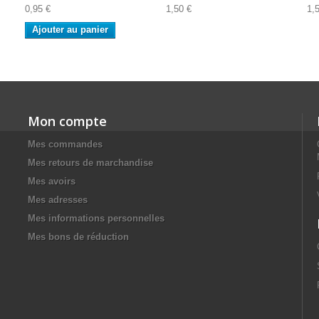
0,95 €
1,50 €
1,
Ajouter au panier
Mon compte
Mes commandes
Mes retours de marchandise
Mes avoirs
Mes adresses
Mes informations personnelles
Mes bons de réduction