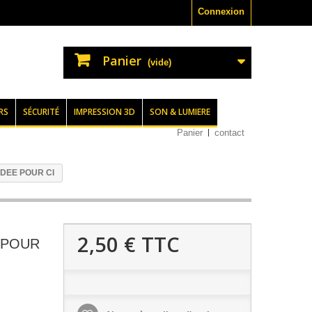
Connexion
Panier
(vide)
RS
SÉCURITÉ
IMPRESSION 3D
SON & LUMIERE
Panier
contact
DEE POUR CI
2,50 €
TTC
 POUR