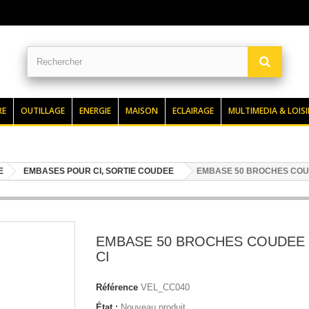
RE
OUTILLAGE
ENERGIE
MAISON
ECLAIRAGE
MULTIMEDIA & LOISI
E
EMBASES POUR CI, SORTIE COUDEE
EMBASE 50 BROCHES COU
EMBASE 50 BROCHES COUDEE
CI
Référence
VEL_CC040
État :
Nouveau produit