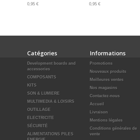
0,95 €
0,95 €
Catégories
Informations
Development boards and
Promotions
accessories
Nouveaux produits
COMPOSANTS
Meilleures ventes
KITS
Nos magasins
SON & LUMIERE
Contactez-nous
MULTIMEDIA & LOISIRS
Accueil
OUTILLAGE
Livraison
ELECTRICITE
Mentions légales
SÉCURITÉ
Conditions générales de
ALIMENTATIONS PILES
vente
ENERGIE