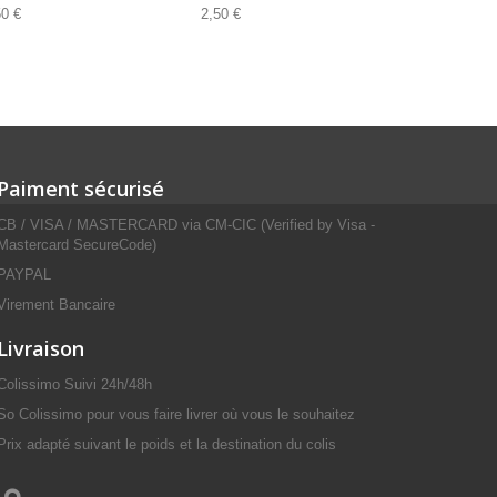
50 €
2,50 €
Paiment sécurisé
CB / VISA / MASTERCARD via CM-CIC (Verified by Visa -
Mastercard SecureCode)
PAYPAL
Virement Bancaire
Livraison
Colissimo Suivi 24h/48h
So Colissimo pour vous faire livrer où vous le souhaitez
Prix adapté suivant le poids et la destination du colis