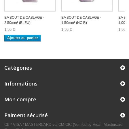
EMBOUT DE CABLAGE -
EMBOUT DE CABLAGE -
EMBOU
2.50mm² (BLEU)
1.50mm² (NOIR)
1.00m
1,95 €
1,95 €
1,95 €
Ajouter au panier
Catégories
Informations
Mon compte
Paiment sécurisé
CB / VISA / MASTERCARD via CM-CIC (Verified by Visa - Mastercard