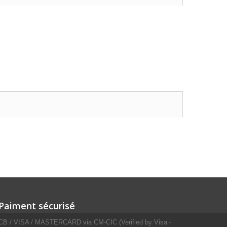
Paiment sécurisé
CB / VISA / MASTERCARD via CM-CIC (Verified by Visa -