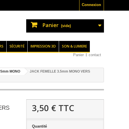
Connexion
Panier
(vide)
RS
SÉCURITÉ
IMPRESSION 3D
SON & LUMIERE
Panier
contact
.35mm MONO
JACK FEMELLE 3.5mm MONO VERS
3,50 €
TTC
ERS
Quantité