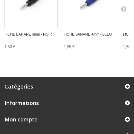
FICHE BANANE 4mm - NOIR
FICHE BANANE 4mm - BLEU
FICHE
1,50 €
1,95 €
1,50 €
Catégories
Informations
Mon compte