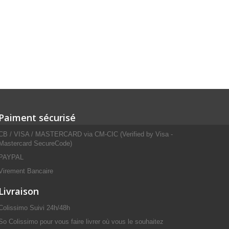
Paiment sécurisé
CB / VISA / MASTERCARD via CM-CIC (Verified by Visa -
Mastercard SecureCode)
PAYPAL
Virement Bancaire
Livraison
Colissimo Suivi 24h/48h
So Colissimo pour vous faire livrer où vous le souhaitez