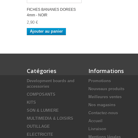
FICHES BANANES DOREES
4mm - NOIR
2,90 €
Ajouter au panier
Catégories
Informations
Development boards and
Promotions
accessories
Nouveaux produits
COMPOSANTS
Meilleures ventes
KITS
Nos magasins
SON & LUMIERE
Contactez-nous
MULTIMEDIA & LOISIRS
Accueil
OUTILLAGE
Livraison
ELECTRICITE
Mentions légales