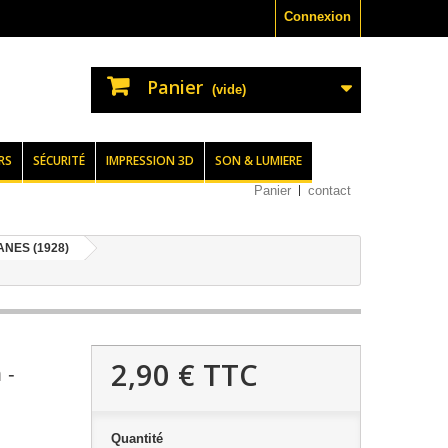
Connexion
Panier
(vide)
RS
SÉCURITÉ
IMPRESSION 3D
SON & LUMIERE
Panier
contact
NES (1928)
2,90 €
TTC
 -
Quantité