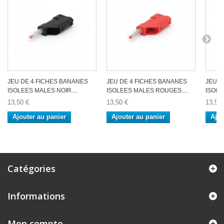
JEU DE 4 FICHES BANANES
JEU DE 4 FICHES BANANES
JEU D
ISOLEES MALES NOIR....
ISOLEES MALES ROUGES....
ISOLE
13,50 €
13,50 €
13,50 
Ajouter au panier
Ajouter au panier
Ajou
Catégories
Informations
Mon compte