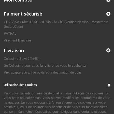
Paiment sécurisé
CB / VISA / MASTERCARD via CM-CIC (Verified by Visa - Mastercard
SecureCode)
PAYPAL
Virement Bancaire
Livraison
Colissimo Suivi 24h/48h
So Colissimo pour vous faire livrer où vous le souhaitez
Prix adapté suivant le poids et la destination du colis
Utilisation des Cookies
Pour vous garantir un service de qualité, nous utilisons des cookies. Si
vous ne le souhaitez pas, vous pouvez modifier les paramètres de votre
navigateur. En vous opposant à l'enregistrement de cookies sur votre
ordinateur, vous ne pourrez plus bénéficier de plusieurs fonctionnalités
qui sont néanmoins nécessaires pour naviguer dans certains espaces