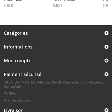
0,50 €
0,50 €
0,50 €
Catégories
Informations
Mon compte
Paiment sécurisé
CB / VISA / MASTERCARD via CM-CIC (Verified by Visa - Mastercard
SecureCode)
PAYPAL
Virement Bancaire
Livraison