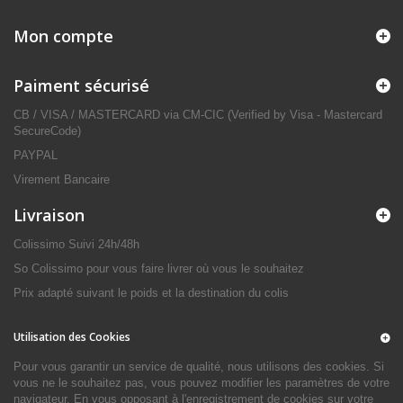
Mon compte
Paiment sécurisé
CB / VISA / MASTERCARD via CM-CIC (Verified by Visa - Mastercard
SecureCode)
PAYPAL
Virement Bancaire
Livraison
Colissimo Suivi 24h/48h
So Colissimo pour vous faire livrer où vous le souhaitez
Prix adapté suivant le poids et la destination du colis
Utilisation des Cookies
Pour vous garantir un service de qualité, nous utilisons des cookies. Si
vous ne le souhaitez pas, vous pouvez modifier les paramètres de votre
navigateur. En vous opposant à l'enregistrement de cookies sur votre