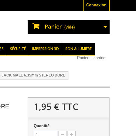
Connexion
Panier
(vide)
RS
SÉCURITÉ
IMPRESSION 3D
SON & LUMIERE
Panier
contact
JACK MALE 6.35mm STEREO DORE
1,95 €
TTC
ORE
Quantité