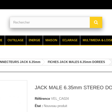
RE
OUTILLAGE
ENERGIE
MAISON
ECLAIRAGE
MULTIMEDIA & LOISI
NNECTEURS JACK 6.35mm
FICHES JACK MALES 6.35mm DOREES
JACK MALE 6.35mm STEREO D
Référence
VEL_CA024
État :
Nouveau produit