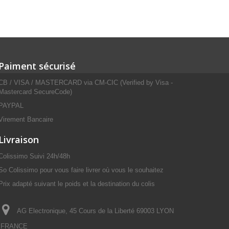
Paiment sécurisé
CB / VISA / MASTERCARD via CM-CIC (Verified by Visa -
Mastercard SecureCode)
PAYPAL
Virement Bancaire
Livraison
Colissimo Suivi 24h/48h
So Colissimo pour vous faire livrer où vous le souhaitez
Prix adapté suivant le poids et la destination du colis
AG Electronique, 45 Cours de la Liberté 69003 LYON
FRANCE