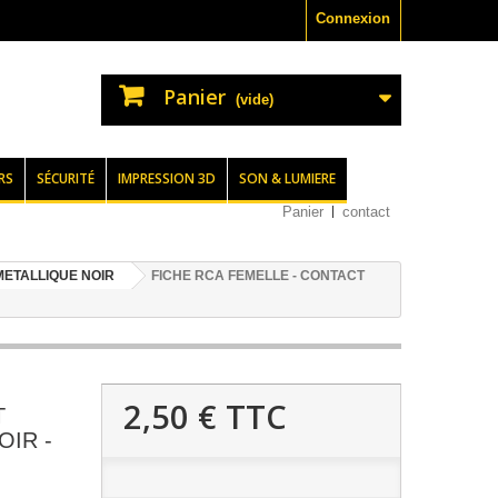
Connexion
Panier
(vide)
RS
SÉCURITÉ
IMPRESSION 3D
SON & LUMIERE
Panier
contact
METALLIQUE NOIR
FICHE RCA FEMELLE - CONTACT
2,50 €
TTC
T
OIR -