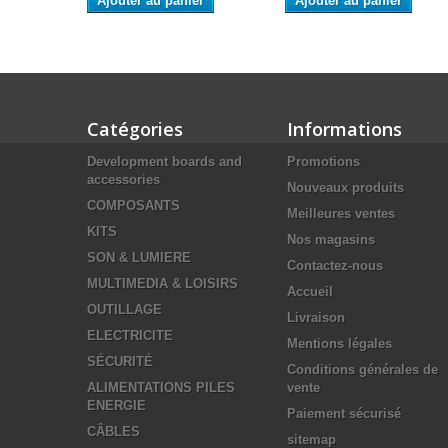
Ajouter au panier
Ajouter au panier
Catégories
Informations
Development boards and
Promotions
accessories
Nouveaux produits
COMPOSANTS
Meilleures ventes
KITS
Nos magasins
SON & LUMIERE
Contactez-nous
MULTIMEDIA & LOISIRS
Accueil
OUTILLAGE
Livraison
ELECTRICITE
Mentions légales
SÉCURITÉ
Conditions générales de
ALIMENTATIONS PILES
vente
ENERGIE
Paiement sécurisé
CÂBLES
sitemap