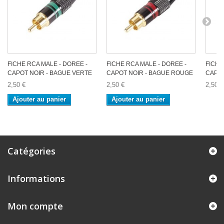
FICHE RCA MALE - DOREE -
FICHE RCA MALE - DOREE -
FICHE
CAPOT NOIR - BAGUE VERTE
CAPOT NOIR - BAGUE ROUGE
CAPOT
2,50 €
2,50 €
2,50 €
Ajouter au panier
Ajouter au panier
Catégories
Informations
Mon compte