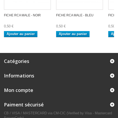
FICHE RCA MALE - NOIR
FICHE RCA MALE - BLEU
FICHE
0,50 €
0,50 €
0,50 €
Ajouter au panier
Ajouter au panier
Ajou
Catégories
Informations
Mon compte
Paiment sécurisé
CB / VISA / MASTERCARD via CM-CIC (Verified by Visa - Mastercard
SecureCode)