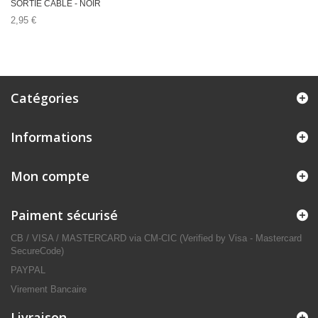
SORTIE CABLE - NOIR
2,95 €
Catégories
Informations
Mon compte
Paiment sécurisé
CB / VISA / MASTERCARD via CM-CIC (Verified by Visa - Mastercard
SecureCode)
PAYPAL
Virement Bancaire
Livraison