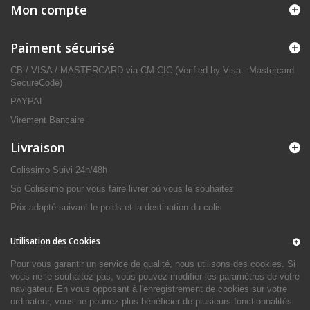
Mon compte
Paiment sécurisé
CB / VISA / MASTERCARD via CM-CIC (Verified by Visa - Mastercard
SecureCode)
PAYPAL
Virement Bancaire
Livraison
Colissimo Suivi 24h/48h
So Colissimo pour vous faire livrer où vous le souhaitez
Prix adapté suivant le poids et la destination du colis
Utilisation des Cookies
Pour vous garantir un service de qualité, nous utilisons des cookies. Si
vous ne le souhaitez pas, vous pouvez modifier les paramètres de votre
navigateur. En vous opposant à l'enregistrement de cookies sur votre
ordinateur, vous ne pourrez plus bénéficier de plusieurs fonctionnalités