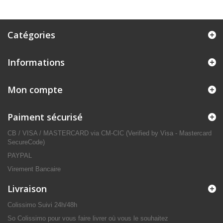
Catégories
Informations
Mon compte
Paiment sécurisé
CB / VISA / MASTERCARD via CM-CIC (Verified by Visa - Mastercard
SecureCode)
PAYPAL
Virement Bancaire
Livraison
Colissimo Suivi 24h/48h
So Colissimo pour vous faire livrer où vous le souhaitez