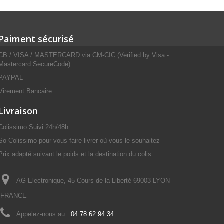
Paiment sécurisé
CB / VISA / MASTERCARD via CM-CIC (Verified by Visa -
Mastercard SecureCode)
PAYPAL
Virement Bancaire
Livraison
Colissimo Suivi 24h/48h
So Colissimo pour vous faire livrer où vous le souhaitez
Prix adapté suivant le poids et la destination du colis
AG Electronique, 45 Cours de la Liberté 69003 LYON
FRANCE
Appelez-nous au :
04 78 62 94 34