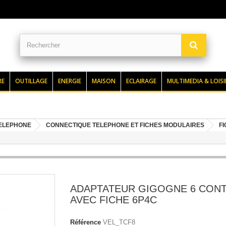
RE
OUTILLAGE
ENERGIE
MAISON
ECLAIRAGE
MULTIMEDIA & LOISI
TELEPHONE
CONNECTIQUE TELEPHONE ET FICHES MODULAIRES
F
ADAPTATEUR GIGOGNE 6 CON
AVEC FICHE 6P4C
Référence
VEL_TCF8