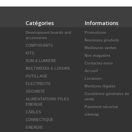
Catégories
Informations
Development boards and
Promotions
accessories
Nouveaux produits
COMPOSANTS
Meilleures ventes
KITS
Nos magasins
SON & LUMIERE
Contactez-nous
MULTIMEDIA & LOISIRS
Accueil
OUTILLAGE
Livraison
ELECTRICITE
Mentions légales
SÉCURITÉ
Conditions générales de
ALIMENTATIONS PILES
vente
ENERGIE
Paiement sécurisé
CÂBLES
sitemap
CONNECTIQUE
ENERGIE