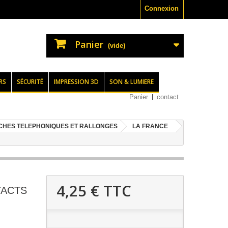
Connexion
Panier
(vide)
RS
SÉCURITÉ
IMPRESSION 3D
SON & LUMIERE
Panier
contact
ICHES TELEPHONIQUES ET RALLONGES
LA FRANCE
4,25 €
TTC
TACTS