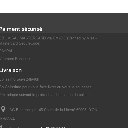
Paiment sécurisé
CB / VISA / MASTERCARD via CM-CIC (Verified by Visa -
Mastercard SecureCode)
PAYPAL
Virement Bancaire
Livraison
Colissimo Suivi 24h/48h
So Colissimo pour vous faire livrer où vous le souhaitez
Prix adapté suivant le poids et la destination du colis
AG Electronique, 45 Cours de la Liberté 69003 LYON
FRANCE