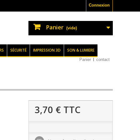
Connexion
Panier
(vide)
RS
SÉCURITÉ
IMPRESSION 3D
SON & LUMIERE
Panier
contact
3,70 €
TTC