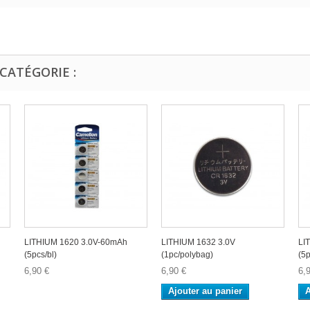
CATÉGORIE :
LITHIUM 1620 3.0V-60mAh
LITHIUM 1632 3.0V
LI
(5pcs/bl)
(1pc/polybag)
(5p
6,90 €
6,90 €
6,
Ajouter au panier
A