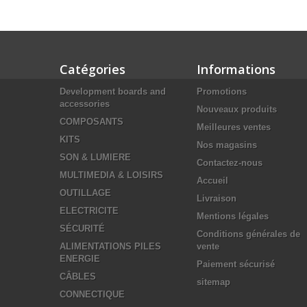
Catégories
Informations
Development boards and
Promotions
accessories
Nouveaux produits
COMPOSANTS
Meilleures ventes
KITS
Nos magasins
SON & LUMIERE
Contactez-nous
MULTIMEDIA & LOISIRS
Accueil
OUTILLAGE
Livraison
ELECTRICITE
Mentions légales
SÉCURITÉ
Conditions générales de
ALIMENTATIONS PILES
vente
ENERGIE
Paiement sécurisé
CÂBLES
sitemap
CONNECTIQUE