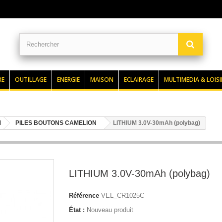
RE
OUTILLAGE
ENERGIE
MAISON
ECLAIRAGE
MULTIMEDIA & LOISI
M
PILES BOUTONS CAMELION
LITHIUM 3.0V-30mAh (polybag)
LITHIUM 3.0V-30mAh (polybag)
Référence
VEL_CR1025C
État :
Nouveau produit