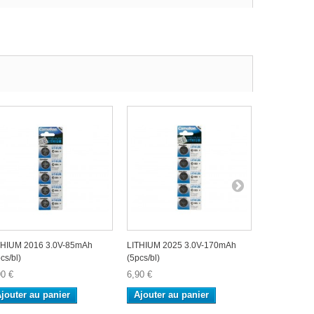
THIUM 2016 3.0V-85mAh
LITHIUM 2025 3.0V-170mAh
LITHIUM 20
cs/bl)
(5pcs/bl)
(5pcs/bl)
90 €
6,90 €
6,90 €
jouter au panier
Ajouter au panier
Ajouter a