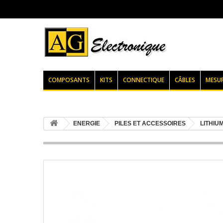
COMPOSANTS
KITS
CONNECTIQUE
CÂBLES
MESU
ENERGIE
PILES ET ACCESSOIRES
LITHIU