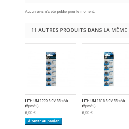
Aucun avis n'a été publié pour le moment.
11 AUTRES PRODUITS DANS LA MÊME 
LITHIUM 1220 3.0V-35mAh
LITHIUM 1616 3.0V-55mAh
(5pcs/bl)
(5pcs/bl)
6,90 €
6,90 €
Ajouter au panier