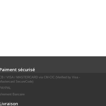
Paiment sécurisé
CB / VISA / MASTERCARD via CM-CIC (Verified by Visa -
Mastercard SecureCode)
PAYPAL
Virement Bancaire
Livraison