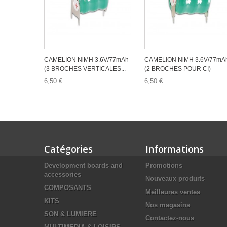
CAMELION NiMH 3.6V/77mAh
CAMELION NiMH 3.6V/77mA
(3 BROCHES VERTICALES...
(2 BROCHES POUR CI)
6,50 €
6,50 €
Catégories
Informations
Development boards and
Promotions
accessories
Nouveaux produits
COMPOSANTS
Meilleures ventes
KITS
Nos magasins
SON & LUMIERE
Contactez-nous