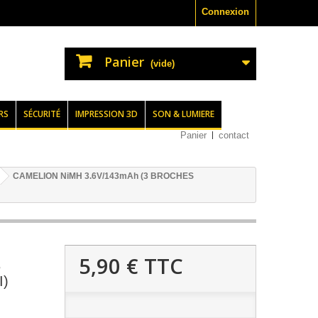
Connexion
Panier
(vide)
RS
SÉCURITÉ
IMPRESSION 3D
SON & LUMIERE
Panier
contact
CAMELION NiMH 3.6V/143mAh (3 BROCHES
5,90 €
TTC
3
I)