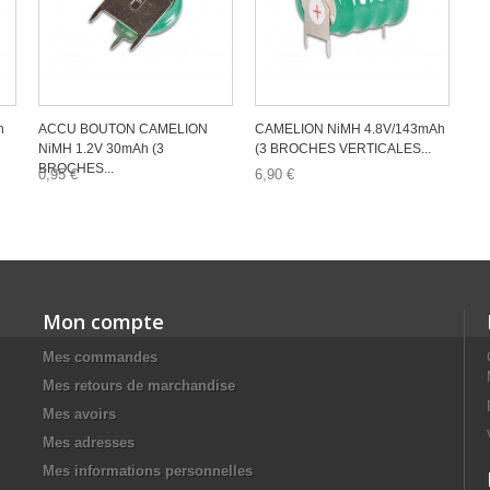
h
ACCU BOUTON CAMELION
CAMELION NiMH 4.8V/143mAh
NiMH 1.2V 30mAh (3
(3 BROCHES VERTICALES...
BROCHES...
0,95 €
6,90 €
Mon compte
Mes commandes
Mes retours de marchandise
Mes avoirs
Mes adresses
Mes informations personnelles