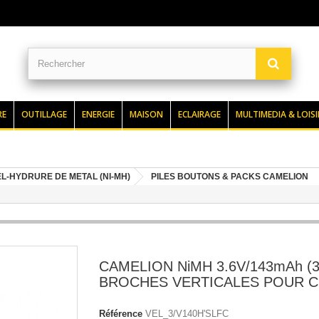
RE
OUTILLAGE
ENERGIE
MAISON
ECLAIRAGE
MULTIMEDIA & LOISI
L-HYDRURE DE METAL (NI-MH)
PILES BOUTONS & PACKS CAMELION
CAMELION NiMH 3.6V/143mAh (
BROCHES VERTICALES POUR C
Référence
VEL_3/V140H'SLFC