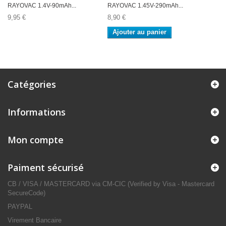
RAYOVAC 1.4V-90mAh...
RAYOVAC 1.45V-290mAh...
9,95 €
8,90 €
Ajouter au panier
Catégories
Informations
Mon compte
Paiment sécurisé
CB / VISA / MASTERCARD via CM-CIC (Verified by Visa - Mastercard
SecureCode)
PAYPAL
Virement Bancaire