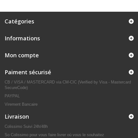
Catégories
Informations
Mon compte
Paiment sécurisé
CB / VISA / MASTERCARD via CM-CIC (Verified by Visa - Mastercard
SecureCode)
PAYPAL
Virement Bancaire
Livraison
Colissimo Suivi 24h/48h
So Colissimo pour vous faire livrer où vous le souhaitez