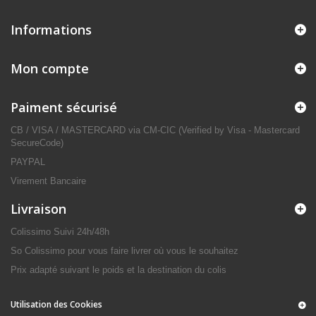
Informations
Mon compte
Paiment sécurisé
CB / VISA / MASTERCARD via CM-CIC (Verified by Visa - Mastercard
SecureCode)
PAYPAL
Virement Bancaire
Livraison
Colissimo Suivi 24h/48h
So Colissimo pour vous faire livrer où vous le souhaitez
Prix adapté suivant le poids et la destination du colis
Utilisation des Cookies