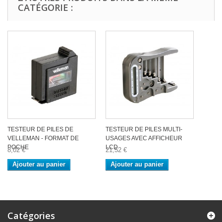
CATÉGORIE :
TESTEUR DE PILES DE
TESTEUR DE PILES MULTI-
VELLEMAN - FORMAT DE
USAGES AVEC AFFICHEUR
POCHE
LCD
8,02 €
21,52 €
Ajouter au panier
Ajouter au panier
Catégories