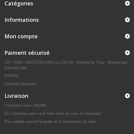
Catégories
Informations
Mon compte
Paiment sécurisé
CB / VISA / MASTERCARD via CM-CIC (Verified by Visa - Mastercard
SecureCode)
PAYPAL
Virement Bancaire
Livraison
Colissimo Suivi 24h/48h
So Colissimo pour vous faire livrer où vous le souhaitez
Prix adapté suivant le poids et la destination du colis