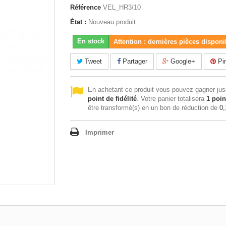
Référence
VEL_HR3/10
État :
Nouveau produit
En stock
Attention : dernières pièces disponi
Tweet
Partager
Google+
Pin
En achetant ce produit vous pouvez gagner ju
point de fidélité
. Votre panier totalisera
1
poin
être transformé(s) en un bon de réduction de
0,
Imprimer