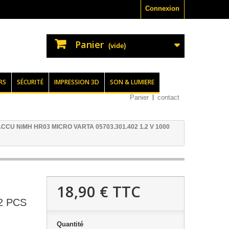
Connexion
Panier
(vide)
RS
SÉCURITÉ
IMPRESSION 3D
SON & LUMIERE
Panier
contact
CCU NiMH HR03 MICRO VARTA 05703.301.402 1.2 V 1000
18,90 €
TTC
 2 PCS
Quantité