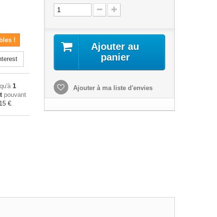
bles !
Ajouter au
panier
terest
squ'à
1
Ajouter à ma liste d'envies
t
pouvant
15 €
.