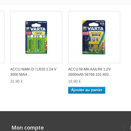
ACCU NiMH D / LR20 1.24 V
ACCU Ni-MH AA/LR6 1.2V-
3000 MAH...
2600mAh 56766.101.402...
32,90 €
18,90 €
Ajouter au panier
Mon compte