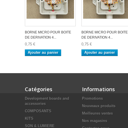
BORNE MICRO POUR BOITE
BORNE MICRO POUR BOITE
DE DERIVATION 4...
DE DERIVATION 4...
0,75 €
0,75 €
Ajouter au panier
Ajouter au panier
Catégories
Informations
Development boards and
Promotions
accessories
Nouveaux produits
COMPOSANTS
Meilleures ventes
KITS
Nos magasins
SON & LUMIERE