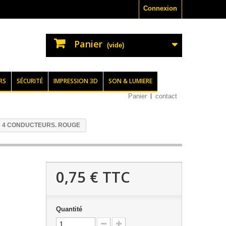
Connexion
Panier
(vide)
RS
SÉCURITÉ
IMPRESSION 3D
SON & LUMIERE
Panier
contact
N 4 CONDUCTEURS. ROUGE
0,75 €
TTC
Quantité