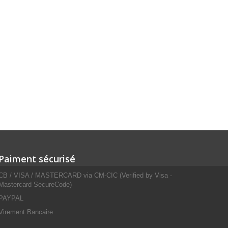
Paiment sécurisé
CB / VISA / MASTERCARD via CM-CIC (Verified by Visa -
Mastercard SecureCode)
PAYPAL
Virement Bancaire