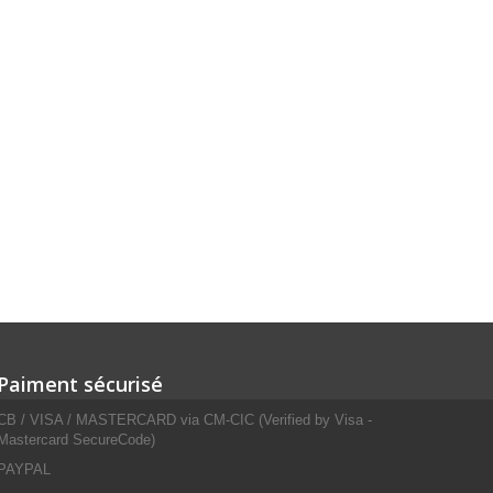
Paiment sécurisé
CB / VISA / MASTERCARD via CM-CIC (Verified by Visa -
Mastercard SecureCode)
PAYPAL