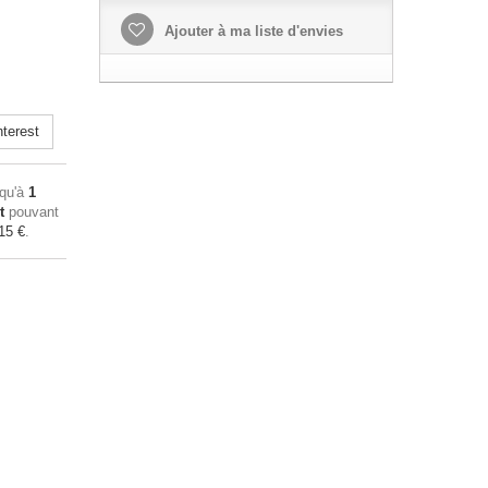
Ajouter à ma liste d'envies
terest
squ'à
1
t
pouvant
15 €
.