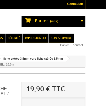
Connexion
Panier
(vide)
RS
SÉCURITÉ
IMPRESSION 3D
SON & LUMIERE
Panier
contact
fiche stéréo 3.5mm vers fiche stéréo 3.5mm
L / 10.0m
19,90 €
TTC
CHE
EL /