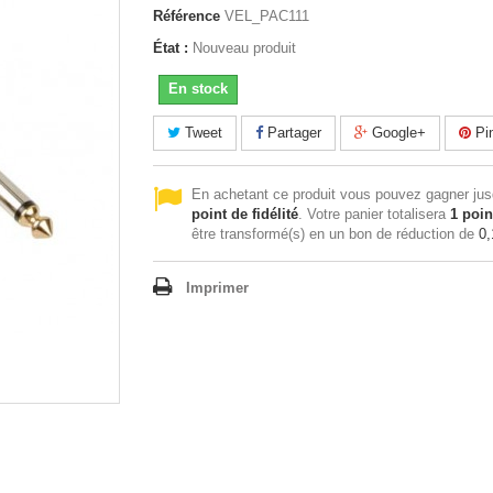
Référence
VEL_PAC111
État :
Nouveau produit
En stock
Tweet
Partager
Google+
Pin
En achetant ce produit vous pouvez gagner ju
point de fidélité
. Votre panier totalisera
1
poin
être transformé(s) en un bon de réduction de
0,
Imprimer