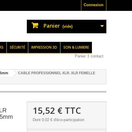
Connexion
Panier
(vide)
RS
SÉCURITÉ
IMPRESSION 3D
SON & LUMIERE
Panier
contact
35mm
CABLE PROFESSIONNEL XLR. XLR FEMELLE
15,52 €
TTC
LR
35mm
Dont
0,02 €
d'éco-participation