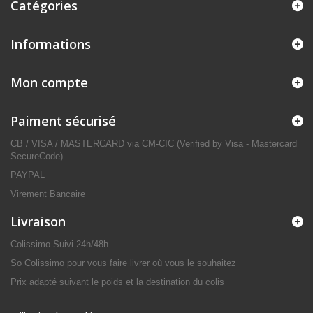
Catégories
Informations
Mon compte
Paiment sécurisé
CB / VISA / MASTERCARD via CM-CIC (Verified by Visa - Mastercard
SecureCode)
PAYPAL
Virement Bancaire
Livraison
Colissimo Suivi 24h/48h
So Colissimo pour vous faire livrer où vous le souhaitez
Prix adapté suivant le poids et la destination du colis