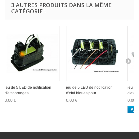
3 AUTRES PRODUITS DANS LA MÊME
CATÉGORIE :
jeu de 5 LED de notification
jeu de 5 LED de notification
jeu de
d'etat oranges...
d'etat bleues pour...
d'etat 
0,00 €
0,00 €
0,00 €
Ajou