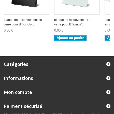
plaque de recouvrement en
plaque de recouvrement en
double
verre pour BTicino®...
verre pour BTicino®...
en verr
0,00 €
0,00 €
0,00 €
Ajouter au panier
Ajou
Catégories
Informations
Mon compte
Paiment sécurisé