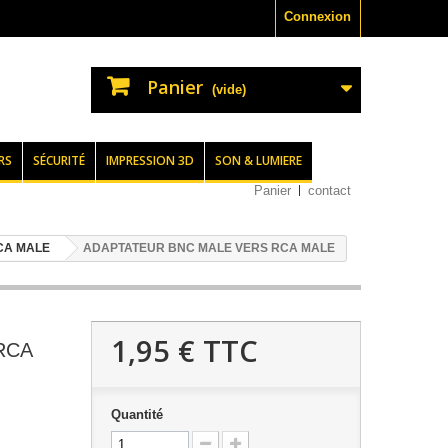
Connexion
Panier
(vide)
RS
SÉCURITÉ
IMPRESSION 3D
SON & LUMIERE
Panier
contact
CA MALE
ADAPTATEUR BNC MALE VERS RCA MALE
1,95 €
TTC
RCA
Quantité