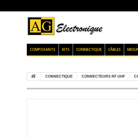
COMPOSANTS
KITS
CONNECTIQUE
CÂBLES
MESU
CONNECTIQUE
CONNECTEURS RF UHF
C