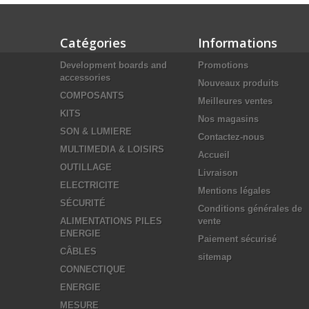
Catégories
Informations
Development boards and
Promotions
accessories
Nouveaux produits
COMPOSANTS
Meilleures ventes
KITS
Nos magasins
SON & LUMIERE
Contactez-nous
MULTIMEDIA & LOISIRS
Accueil
OUTILLAGE
Livraison
ELECTRICITE
Mentions légales
SÉCURITÉ
Conditions générales de
ALIMENTATIONS PILES
vente
ENERGIE
Paiement sécurisé
CÂBLES
sitemap
CONNECTIQUE
ENERGIE
MESURE