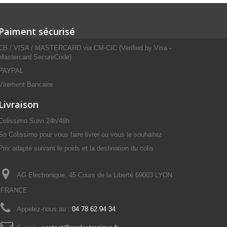
Paiment sécurisé
CB / VISA / MASTERCARD via CM-CIC (Verified by Visa -
Mastercard SecureCode)
PAYPAL
Virement Bancaire
Livraison
Colissimo Suivi 24h/48h
So Colissimo pour vous faire livrer où vous le souhaitez
Prix adapté suivant le poids et la destination du colis
AG Electronique, 45 Cours de la Liberté 69003 LYON
FRANCE
Appelez-nous au :
04 78 62 94 34