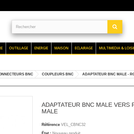
RE
OUTILLAGE
ENERGIE
MAISON
ECLAIRAGE
MULTIMEDIA & LOISI
ONNECTEURS BNC
COUPLEURS BNC
ADAPTATEUR BNC MALE - R
ADAPTATEUR BNC MALE VERS 
MALE
Référence
VEL_CBNC32
État :
Nouveau produit