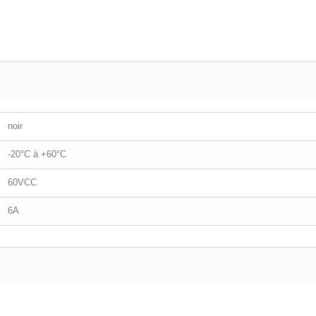
noir
-20°C à +60°C
60VCC
6A