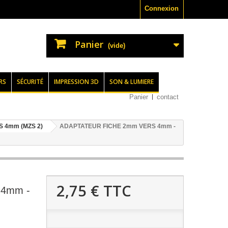
Connexion
Panier
(vide)
RS
SÉCURITÉ
IMPRESSION 3D
SON & LUMIERE
Panier
contact
 4mm (MZS 2)
ADAPTATEUR FICHE 2mm VERS 4mm -
2,75 €
TTC
4mm -