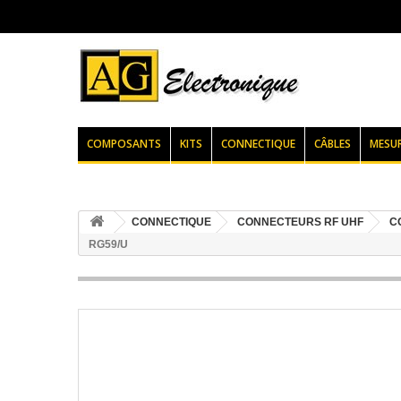
COMPOSANTS
KITS
CONNECTIQUE
CÂBLES
MESU
CONNECTIQUE
CONNECTEURS RF UHF
C
RG59/U