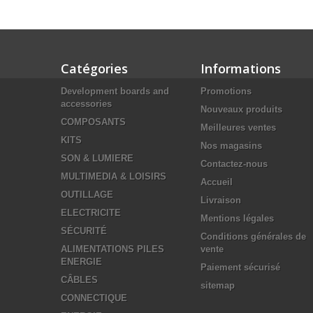
Catégories
Informations
Development boards and
Promotions
accessories
Nouveaux produits
COMPOSANTS
Meilleures ventes
KITS
Nos magasins
SON & LUMIERE
Contactez-nous
MULTIMEDIA & LOISIRS
Accueil
OUTILLAGE
Livraison
ELECTRICITE
Mentions légales
SÉCURITÉ
Conditions générales de
ALIMENTATIONS PILES
vente
ENERGIE
Paiement sécurisé
CÂBLES
sitemap
CONNECTIQUE