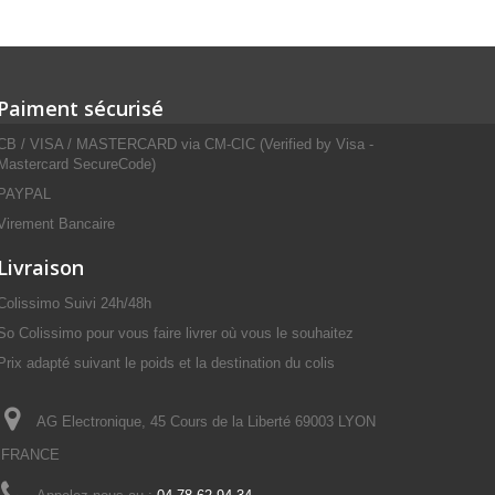
Paiment sécurisé
CB / VISA / MASTERCARD via CM-CIC (Verified by Visa -
Mastercard SecureCode)
PAYPAL
Virement Bancaire
Livraison
Colissimo Suivi 24h/48h
So Colissimo pour vous faire livrer où vous le souhaitez
Prix adapté suivant le poids et la destination du colis
AG Electronique, 45 Cours de la Liberté 69003 LYON
FRANCE