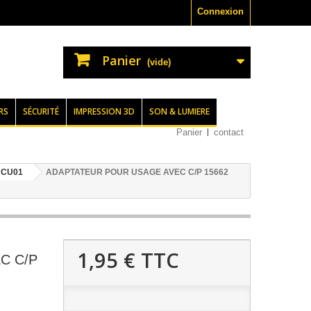
Connexion
Panier
(vide)
RS
SÉCURITÉ
IMPRESSION 3D
SON & LUMIERE
Panier
contact
 CU01
ADAPTATEUR POUR USAGE AVEC C/P 15662
1,95 €
TTC
C C/P