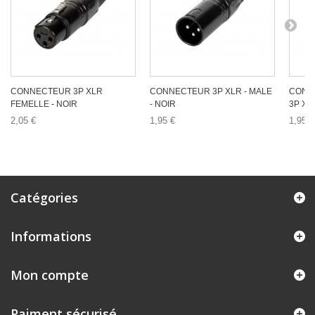
CONNECTEUR 3P XLR
CONNECTEUR 3P XLR - MALE
CONN
FEMELLE - NOIR
- NOIR
3P XL
2,05 €
1,95 €
1,95 €
Catégories
Informations
Mon compte
Paiment sécurisé