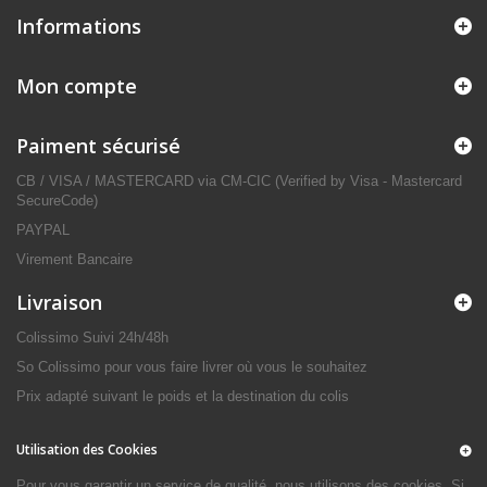
Informations
Mon compte
Paiment sécurisé
CB / VISA / MASTERCARD via CM-CIC (Verified by Visa - Mastercard
SecureCode)
PAYPAL
Virement Bancaire
Livraison
Colissimo Suivi 24h/48h
So Colissimo pour vous faire livrer où vous le souhaitez
Prix adapté suivant le poids et la destination du colis
Utilisation des Cookies
Pour vous garantir un service de qualité, nous utilisons des cookies. Si