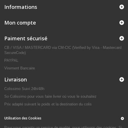
Informations
Mon compte
Paiment sécurisé
CB / VISA / MASTERCARD via CM-CIC (Verified by Visa - Mastercard
SecureCode)
PAYPAL
Virement Bancaire
Livraison
Colissimo Suivi 24h/48h
So Colissimo pour vous faire livrer où vous le souhaitez
Prix adapté suivant le poids et la destination du colis
Utilisation des Cookies
Pour vous garantir un service de qualité, nous utilisons des cookies. Si