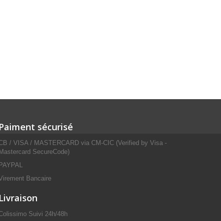
Paiment sécurisé
CB / VISA / MASTERCARD via CM-CIC (Verified by Visa -
Mastercard SecureCode)
PAYPAL
Virement Bancaire
Livraison
Colissimo Suivi 24h/48h