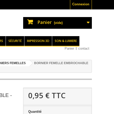
Connexion
Panier
(vide)
RS
SÉCURITÉ
IMPRESSION 3D
SON & LUMIERE
Panier
contact
NIERS FEMELLES
BORNIER FEMELLE EMBROCHABLE
0,95 €
TTC
LE -
Quantité