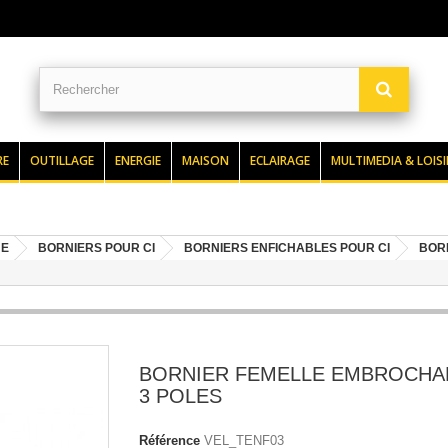
RE
OUTILLAGE
ENERGIE
MAISON
ECLAIRAGE
MULTIMEDIA & LOISI
UE
BORNIERS POUR CI
BORNIERS ENFICHABLES POUR CI
BOR
BORNIER FEMELLE EMBROCHAB
3 POLES
Référence
VEL_TENF03