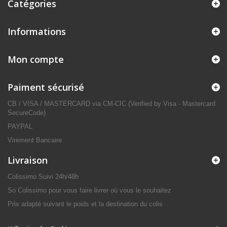
Catégories
Informations
Mon compte
Paiment sécurisé
CB / VISA / MASTERCARD via CM-CIC (Verified by Visa - Mastercard
SecureCode)
PAYPAL
Virement Bancaire
Livraison
Colissimo Suivi 24h/48h
So Colissimo pour vous faire livrer où vous le souhaitez
Prix adapté suivant le poids et la destination du colis