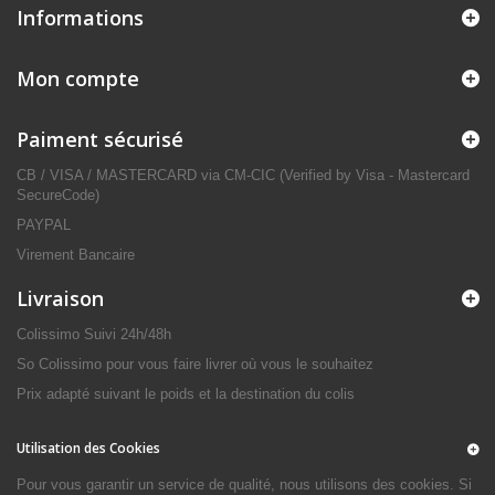
Informations
Mon compte
Paiment sécurisé
CB / VISA / MASTERCARD via CM-CIC (Verified by Visa - Mastercard
SecureCode)
PAYPAL
Virement Bancaire
Livraison
Colissimo Suivi 24h/48h
So Colissimo pour vous faire livrer où vous le souhaitez
Prix adapté suivant le poids et la destination du colis
Utilisation des Cookies
Pour vous garantir un service de qualité, nous utilisons des cookies. Si