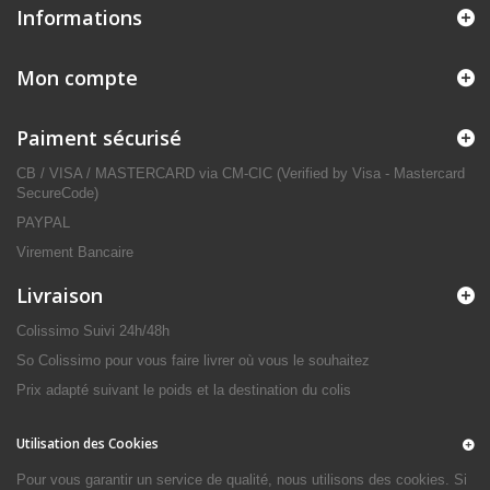
Informations
Mon compte
Paiment sécurisé
CB / VISA / MASTERCARD via CM-CIC (Verified by Visa - Mastercard
SecureCode)
PAYPAL
Virement Bancaire
Livraison
Colissimo Suivi 24h/48h
So Colissimo pour vous faire livrer où vous le souhaitez
Prix adapté suivant le poids et la destination du colis
Utilisation des Cookies
Pour vous garantir un service de qualité, nous utilisons des cookies. Si