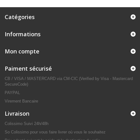
Catégories
Informations
Mon compte
Paiment sécurisé
CB / VISA / MASTERCARD via CM-CIC (Verified by Visa - Mastercard
SecureCode)
PAYPAL
Virement Bancaire
Livraison
Colissimo Suivi 24h/48h
So Colissimo pour vous faire livrer où vous le souhaitez