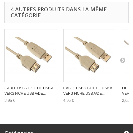
4 AUTRES PRODUITS DANS LA MÊME
CATÉGORIE :
CABLE USB 2.0/FICHE USB A
CABLE USB 2.0/FICHE USB A
FICHE
VERS FICHE USB A/DE...
VERS FICHE USB A/DE...
VERS F
3,95 €
4,95 €
2,65 €