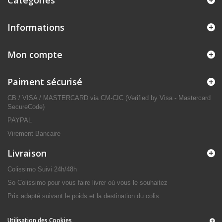
Catégories
Informations
Mon compte
Paiment sécurisé
CB / VISA / MASTERCARD via CM-CIC (Verified by Visa - Mastercard
SecureCode)
PAYPAL
Virement Bancaire
Livraison
Colissimo Suivi 24h/48h
So Colissimo pour vous faire livrer où vous le souhaitez
Prix adapté suivant le poids et la destination du colis
Utilisation des Cookies