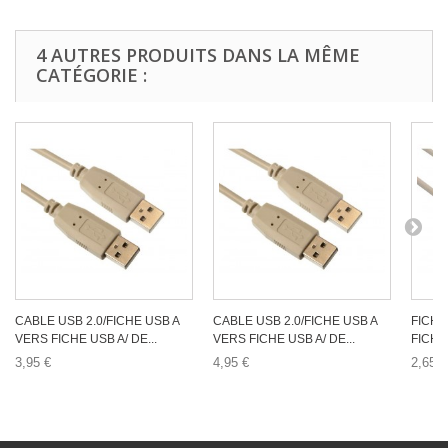
4 AUTRES PRODUITS DANS LA MÊME
CATÉGORIE :
CABLE USB 2.0/FICHE USB A
CABLE USB 2.0/FICHE USB A
FICHE
VERS FICHE USB A/ DE...
VERS FICHE USB A/ DE...
FICHE 
3,95 €
4,95 €
2,65 €