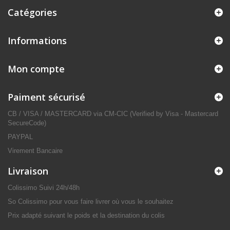
Catégories
Informations
Mon compte
Paiment sécurisé
CB / VISA / MASTERCARD via CM-CIC (Verified by Visa - Mastercard
SecureCode)
PAYPAL
Virement Bancaire
Livraison
Colissimo Suivi 24h/48h
So Colissimo pour vous faire livrer où vous le souhaitez
Prix adapté suivant le poids et la destination du colis