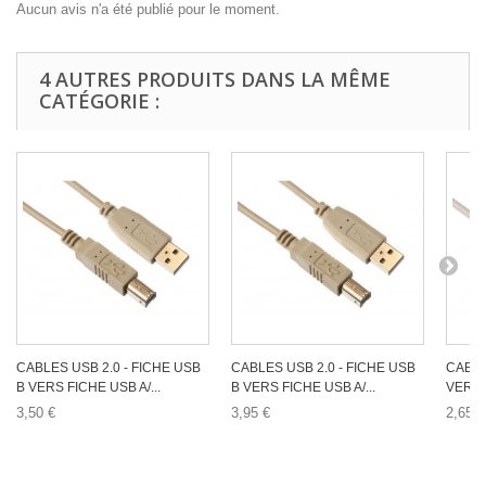
Aucun avis n'a été publié pour le moment.
4 AUTRES PRODUITS DANS LA MÊME
CATÉGORIE :
CABLES USB 2.0 - FICHE USB
CABLES USB 2.0 - FICHE USB
CABLE
B VERS FICHE USB A/...
B VERS FICHE USB A/...
VERS U
3,50 €
3,95 €
2,65 €