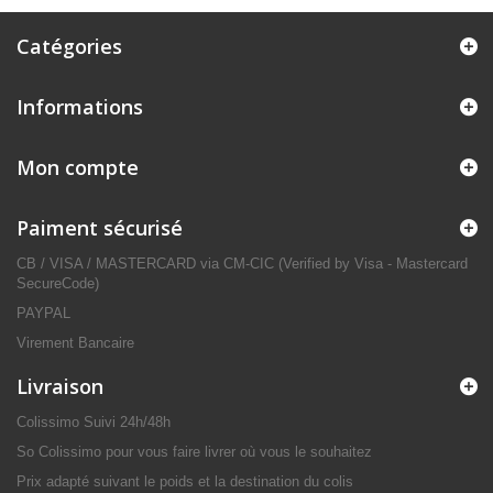
Catégories
Informations
Mon compte
Paiment sécurisé
CB / VISA / MASTERCARD via CM-CIC (Verified by Visa - Mastercard
SecureCode)
PAYPAL
Virement Bancaire
Livraison
Colissimo Suivi 24h/48h
So Colissimo pour vous faire livrer où vous le souhaitez
Prix adapté suivant le poids et la destination du colis