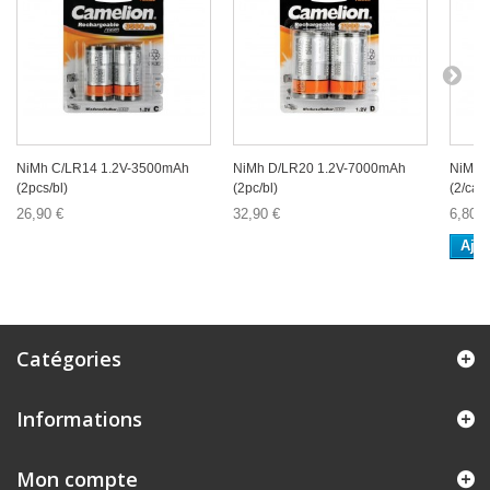
NiMh C/LR14 1.2V-3500mAh
NiMh D/LR20 1.2V-7000mAh
NiMH 
(2pcs/bl)
(2pc/bl)
(2/cart
26,90 €
32,90 €
6,80 €
Ajou
Catégories
Informations
Mon compte