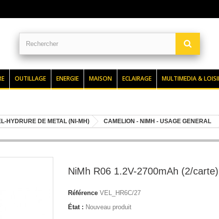
RE
OUTILLAGE
ENERGIE
MAISON
ECLAIRAGE
MULTIMEDIA & LOISI
L-HYDRURE DE METAL (NI-MH)
CAMELION - NIMH - USAGE GENERAL
NiMh R06 1.2V-2700mAh (2/carte)
Référence
VEL_HR6C/27
État :
Nouveau produit