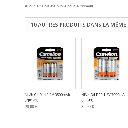
Aucun avis n'a été publié pour le moment.
10 AUTRES PRODUITS DANS LA MÊME 
NiMh C/LR14 1.2V-3500mAh
NiMh D/LR20 1.2V-7000mAh
(2pcs/bl)
(2pc/bl)
26,90 €
32,90 €