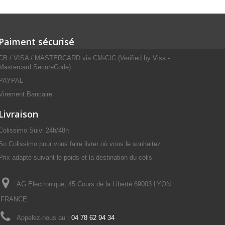
Paiment sécurisé
CB / VISA / MASTERCARD via CM-CIC (Verified by Visa -
Mastercard SecureCode)
PAYPAL
Virement Bancaire
Livraison
Colissimo Suivi 24h/48h
So Colissimo pour vous faire livrer où vous le souhaitez
Prix adapté suivant le poids et la destination du colis
AG Electronique, 45 Cours de la Liberté 69003 LYON
FRANCE
Appelez-nous au :
04 78 62 94 34