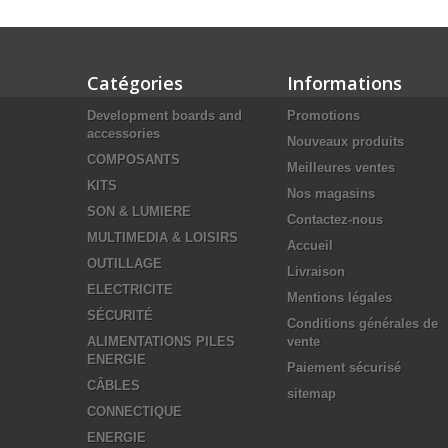
Catégories
Informations
Development boards and
Promotions
accessories
Nouveaux produits
COMPOSANTS
Meilleures ventes
KITS
Nos magasins
SON & LUMIERE
Contactez-nous
MULTIMEDIA & LOISIRS
Accueil
OUTILLAGE
Livraison
ELECTRICITE
Mentions légales
SÉCURITÉ
Conditions générales de
ALIMENTATIONS PILES
vente
ENERGIE
Paiement sécurisé
CÂBLES
sitemap
CONNECTIQUE
ENERGIE