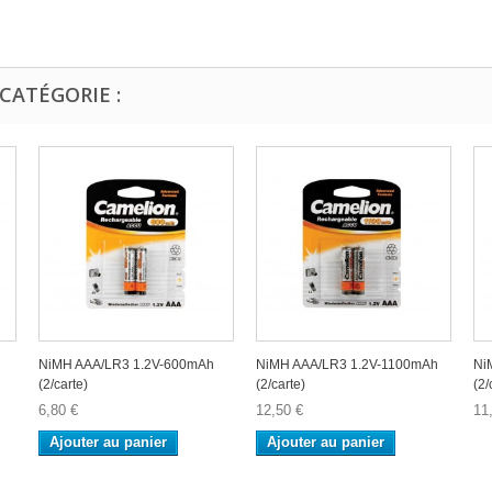
CATÉGORIE :
NiMH AAA/LR3 1.2V-600mAh
NiMH AAA/LR3 1.2V-1100mAh
Ni
(2/carte)
(2/carte)
(2/
6,80 €
12,50 €
11
Ajouter au panier
Ajouter au panier