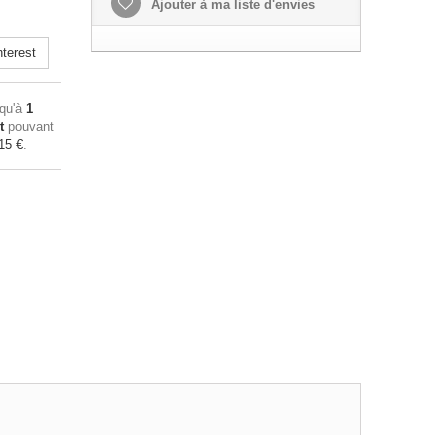
Ajouter à ma liste d'envies
terest
squ'à
1
t
pouvant
15 €
.