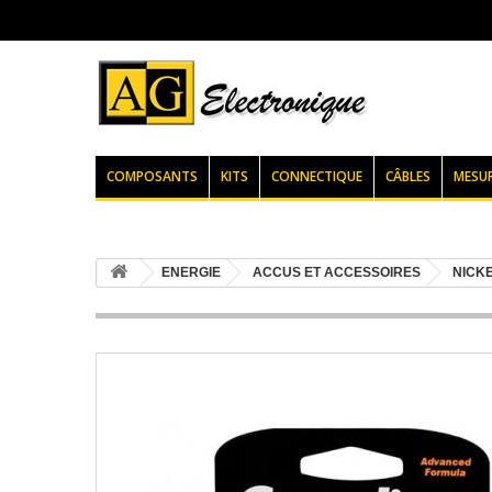
COMPOSANTS
KITS
CONNECTIQUE
CÂBLES
MESU
ENERGIE
ACCUS ET ACCESSOIRES
NICKE