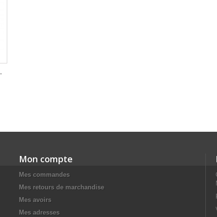
-
Mon compte
Mes commandes
Mes retours de marchandise
Mes avoirs
Mes adresses