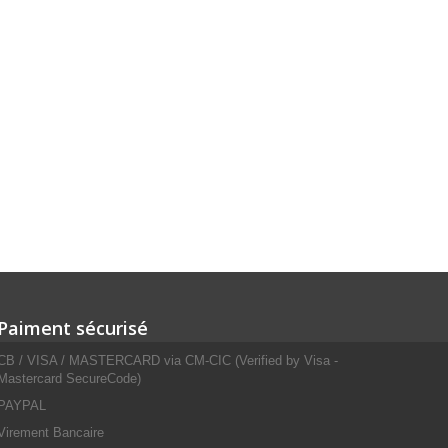
Paiment sécurisé
CB / VISA / MASTERCARD via CM-CIC (Verified by Visa -
Mastercard SecureCode)
PAYPAL
Virement Bancaire