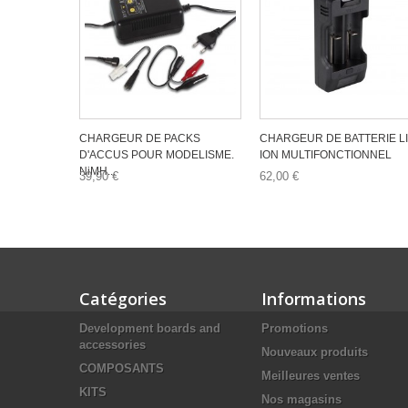
CHARGEUR DE PACKS
CHARGEUR DE BATTERIE LI
D'ACCUS POUR MODELISME.
ION MULTIFONCTIONNEL
NiMH...
39,90 €
62,00 €
Catégories
Informations
Development boards and
Promotions
accessories
Nouveaux produits
COMPOSANTS
Meilleures ventes
KITS
Nos magasins