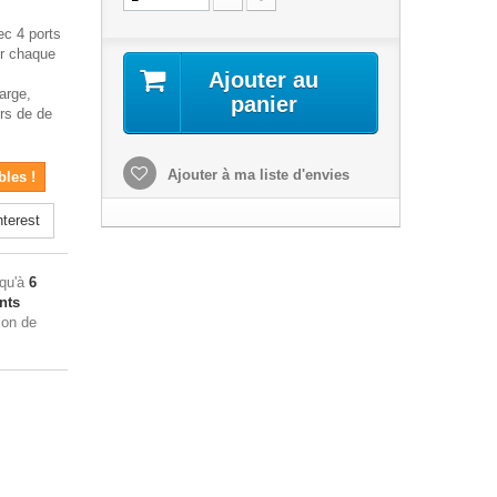
ec 4 ports
ur chaque
Ajouter au
arge,
panier
urs de de
.
Ajouter à ma liste d'envies
bles !
terest
squ'à
6
nts
ion de