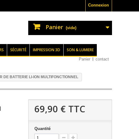
Connexion
Panier
(vide)
RS
SÉCURITÉ
IMPRESSION 3D
SON & LUMIERE
Panier
contact
 DE BATTERIE LI-ION MULTIFONCTIONNEL
69,90 €
TTC
N
Quantité