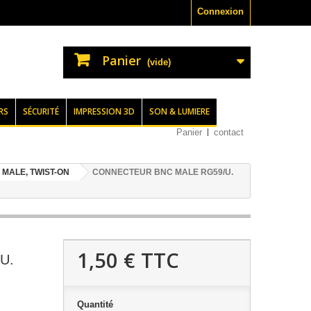
Connexion
Panier
(vide)
RS
SÉCURITÉ
IMPRESSION 3D
SON & LUMIERE
Panier
contact
MALE, TWIST-ON
CONNECTEUR BNC MALE RG59/U.
1,50 €
TTC
U.
Quantité