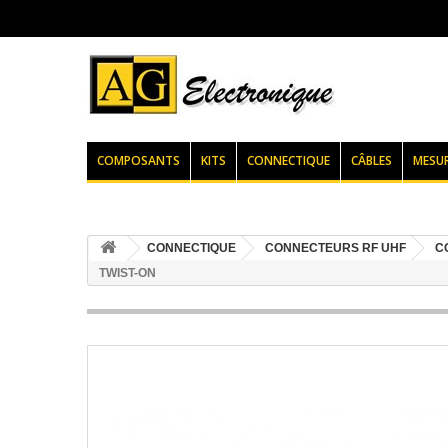
COMPOSANTS
KITS
CONNECTIQUE
CÂBLES
MESU
CONNECTIQUE
CONNECTEURS RF UHF
C
TWIST-ON