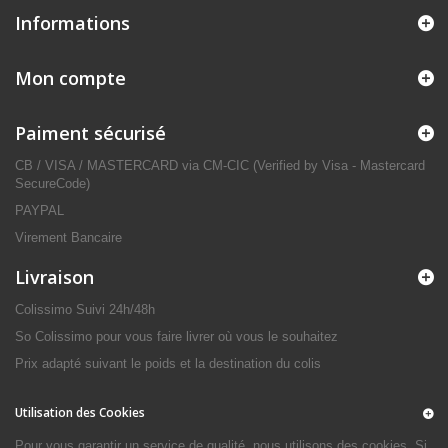
Informations
Mon compte
Paiment sécurisé
CB / VISA / MASTERCARD via CM-CIC (Verified by Visa - Mastercard
SecureCode)
PAYPAL
Virement Bancaire
Livraison
Colissimo Suivi 24h/48h
So Colissimo pour vous faire livrer où vous le souhaitez
Prix adapté suivant le poids et la destination du colis
Utilisation des Cookies
Pour vous garantir un service de qualité, nous utilisons des cookies. Si