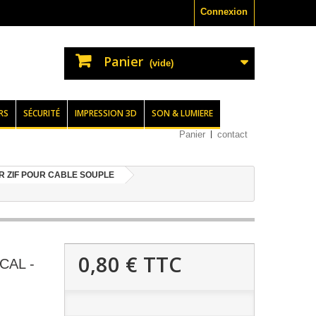
Connexion
Panier
(vide)
RS
SÉCURITÉ
IMPRESSION 3D
SON & LUMIERE
Panier
contact
 ZIF POUR CABLE SOUPLE
0,80 €
TTC
CAL -