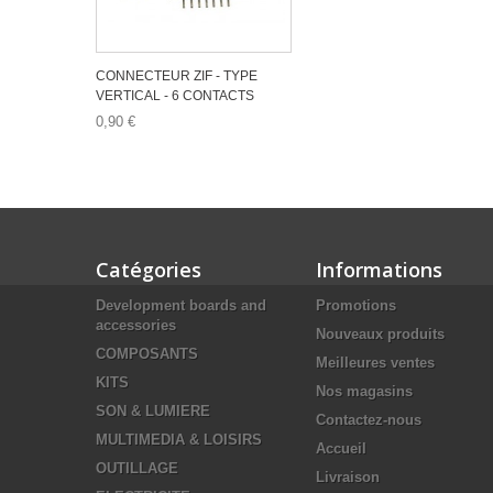
CONNECTEUR ZIF - TYPE
VERTICAL - 6 CONTACTS
0,90 €
Catégories
Informations
Development boards and
Promotions
accessories
Nouveaux produits
COMPOSANTS
Meilleures ventes
KITS
Nos magasins
SON & LUMIERE
Contactez-nous
MULTIMEDIA & LOISIRS
Accueil
OUTILLAGE
Livraison