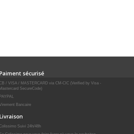
Paiment sécurisé
CB / VISA / MASTERCARD via CM-CIC (Verified by Visa -
Mastercard SecureCode)
PAYPAL
Virement Bancaire
Livraison
Colissimo Suivi 24h/48h